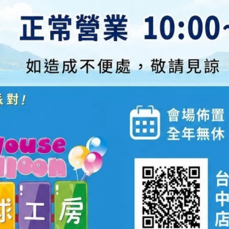
 平面攝影｜ 頂
間。
 Candy Ba
蕾的頂級饗宴。
了解更多