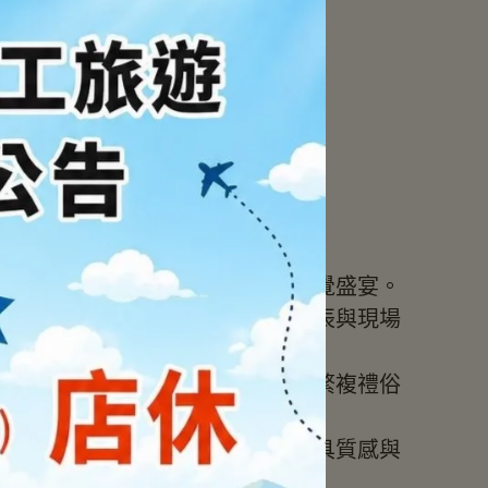
式完美婚禮
我們，把完美的感動留給你們
屬全客製化設計，打造獨一無二的視覺盛宴。
通文定與迎娶儀式引導，精準掌控時辰與現場
助六禮與十二禮擺放、回禮準備，讓繁複禮俗
供儀式桌椅精緻擺設，小空間也能兼具質感與