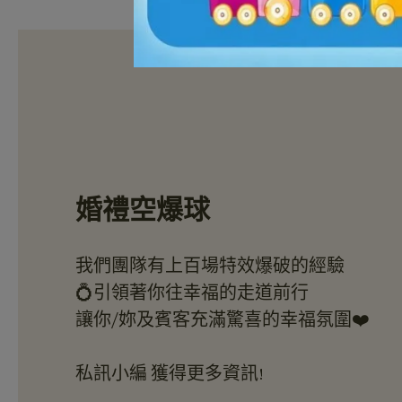
婚禮空爆球
我們團隊有上百場特效爆破的經驗
💍引領著你往幸福的走道前行
讓你/妳及賓客充滿驚喜的幸福氛圍❤️
私訊小編 獲得更多資訊!