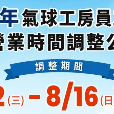
婚宴配套 一站
把繁複的禮俗留給
我們的專業核心
 婚宴佈置｜ 專
 專業主持｜ 精
氛圍。
 古禮諮詢｜ 協
變簡單。
 空間規劃｜ 提
體面。