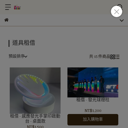
道具租借
預設排序
共 15 件商品
租借 - 發光球燈柱
NT$1,200
租借 - 感應發光手掌印啟動
加入購物車
台 - 桌面款
NT$1,500