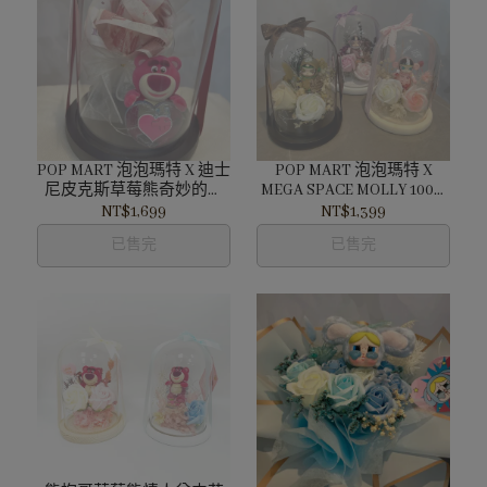
POP MART 泡泡瑪特 X 迪士
POP MART 泡泡瑪特 X
尼皮克斯草莓熊奇妙的約
MEGA SPACE MOLLY 100%
會系列-一片心意 玻璃有錢
周年系列 玻璃花罐
NT$1,699
NT$1,399
花罐
已售完
已售完