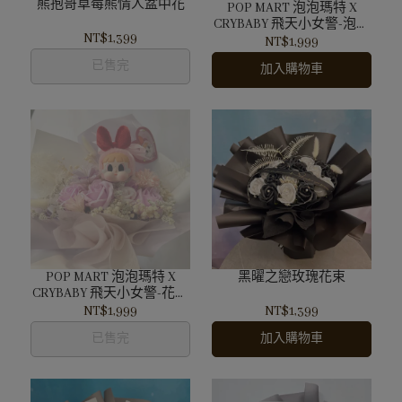
熊抱哥草莓熊情人盆中花
POP MART 泡泡瑪特 X
CRYBABY 飛天小女警-泡泡
NT$1,399
兔 玫瑰花花束
NT$1,999
已售完
加入購物車
POP MART 泡泡瑪特 X
黑曜之戀玫瑰花束
CRYBABY 飛天小女警-花花
玫瑰花花束
NT$1,999
NT$1,399
已售完
加入購物車