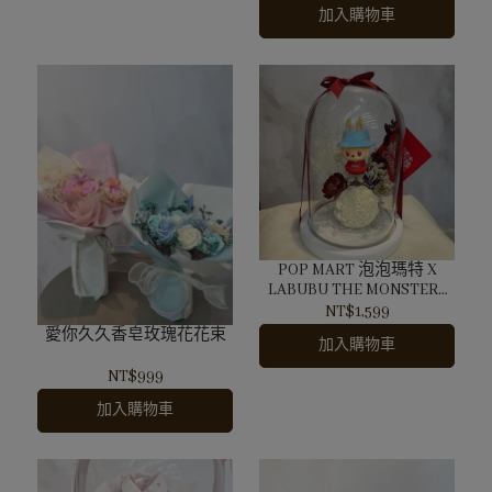
加入購物車
POP MART 泡泡瑪特 X
LABUBU THE MONSTERS
可口可樂系列-度假穿搭 玻
NT$1,599
璃花罐
愛你久久香皂玫瑰花花束
加入購物車
NT$999
加入購物車