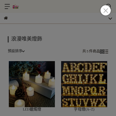
浪漫唯美燈飾
預設排序
共 5 件商品
LED蠟燭燈
字母燈(A~Z)