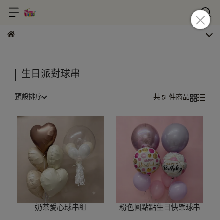
生日派對球串
預設排序
共 51 件商品
奶茶愛心球串組
粉色圓點點生日快樂球串