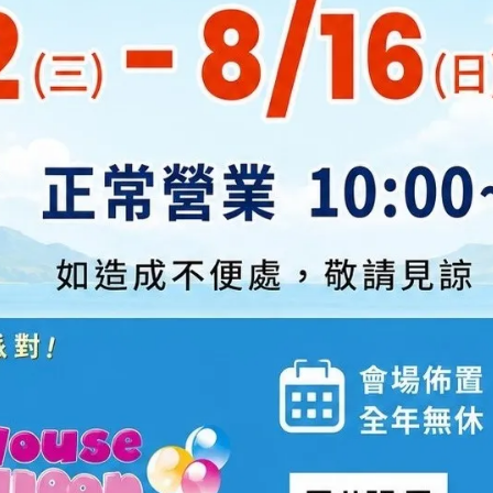
聖誕拍照道具打卡板
12吋透明圓點氣球 / 圓點氣球 /
波點氣球
NT$99
NT$3
充氣鈴鐺錘
聖誕節手電筒
NT$13
NT$39