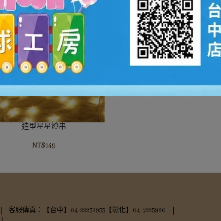
不燃性環保噴玻璃雪花
NT$40
造型星星燈串
NT$149
客服傳真：【台中】04-22232955【彰化】04-7225960