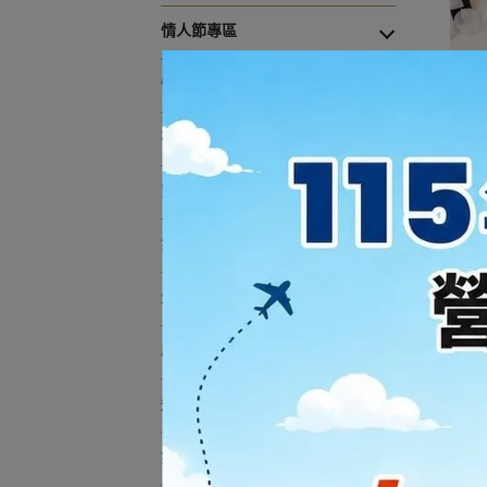
情人節專區
性別揭曉
花禮
聖誕
空飄組合球串
氣球派對商品
外出會場佈置
啟動道具特效
道具租借
氣球教學