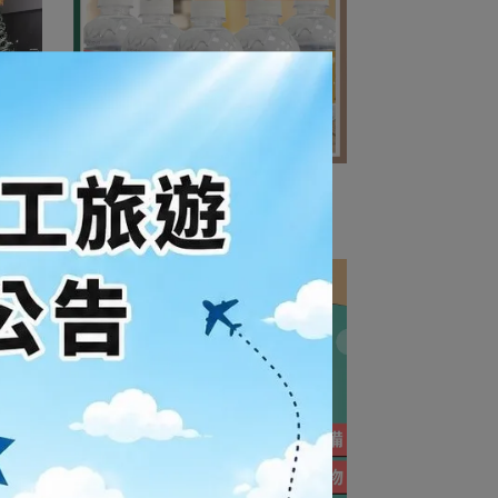
/ 聖誕
聖誕節派對小水瓶
NT$7