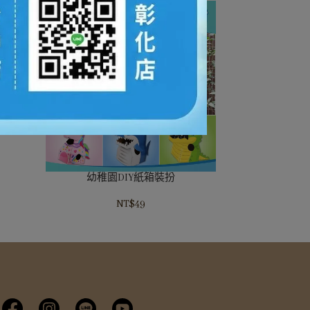
幼稚園DIY紙箱裝扮
NT$49