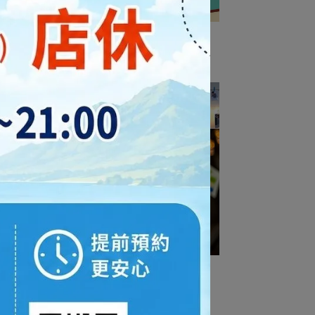
 繽紛
充氣麋鹿角
NT$69
相片燈串夾燈
NT$119