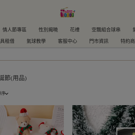
情人節專區
性別揭曉
花禮
空飄組合球串
具租借
氣球教學
客服中心
門市資訊
特約商
誕節(用品)
排序